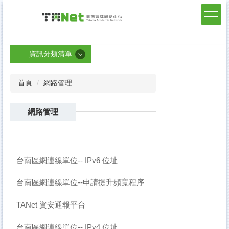
跳
到
臺南區網中心
主
要
內
資訊分類清單
容
區
資訊分類清單
首頁
網路管理
最新消息
網路管理
臺南區網簡介
連線單位
管理會
台南區網連線單位-- IPv6 位址
網路管理
台南區網連線單位--申請提升頻寬程序
資訊安全
TANet 資安通報平台
網路流量與連通測試
與我們聯絡
台南區網連線單位-- IPv4 位址