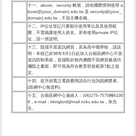
十一、abuse、security 帳號，請依國際慣例使用 a
buse@(your_domain).edu.tw 及 security@(your_
domain).edu.tw，不加主機名稱。
十二、IP位址登記只要顯示使用單位及其使用範
圍，不需揭露使用人姓名。若有使用private IP位
址，請一併說明。
十三、阻擋不當資訊網頁，若為高中職學校，請說
明：本校已於98年9月1日起加入台南區網中心不當
資訊防制系統，並擷取於校內瀏纜不當網頁被成功
攔阻之畫面，即可視為符合教育部規範第7點之規
定。
十四、提升頻寬之電路費用請自行洽詢固網業者。
(區網中心無資料)
十五、台南區網中心連絡人：(06)275-7575轉6100
8，e-mail：kkinglord@mail.ncku.edu.tw，朱先
生。