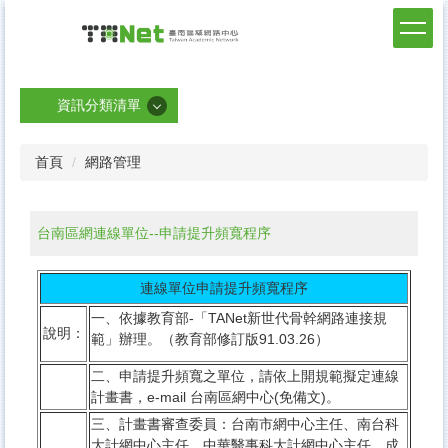
跳
到
臺南區網中心
主
要
內
資訊分類清單
容
區
資訊分類清單
首頁
網路管理
最新消息
臺南區網簡介
台南區網連線單位--申請提升頻寬程序
連線單位
連線單位申請提升頻寬程序
管理會
一、
依據教育部-「
TANet新世代骨幹網路連接規
網路管理
說明：
範
」辦理。（教育部修訂版91.03.26）
資訊安全
二、申請提升頻寬之單位，請依上開規範擬定連線
計畫書，e-mail 台南區網中心(免備文)。
網路流量與連通測試
三、計畫書審查委員：台南市網中心主任、南台科
與我們聯絡
大計網中心主任、中華醫事科大計網中心主任、成