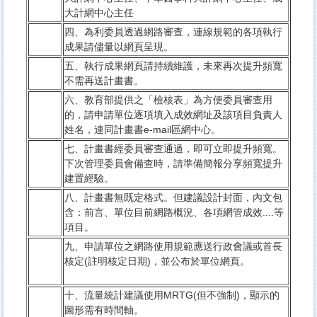
大計網中心主任
四、為利委員透過網路審查，連線規範的各項執行
成果請儘量以網頁呈現。
五、執行成果網頁請持續維護，未來再次提升頻寬
不需再送計畫書。
六、教育部提供之
「
檢核表
」為方便委員審查用
的，請申請單位逐項填入成效網址及該項目負責人
姓名，連同計畫書e-mail區網中心。
七、計畫書經委員審查通過，即可立即提升頻寬。
下次管理委員會備查時，請準備簡報分享頻寬提升
建置經驗。
八、計畫書無既定格式。但建議設計封面，內文包
含：前言、單位目前網路概況、各項網管成效....等
項目。
九、申請單位之網路使用規範應送行政會議或首長
核定(註明核定日期)，並公布於單位網頁。
十、流量統計建議使用MRTG(但不強制)，顯示的
圖形需有時間軸。