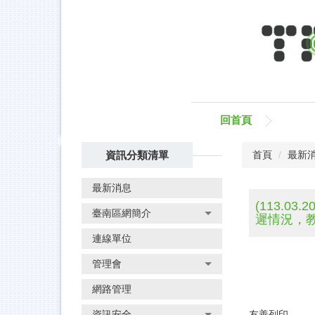
跳
到
主
要
內
容
區
回首頁
資訊分類清單
首頁
最新
最新消息
(113.0
臺南區網簡介
遲情況，教
連線單位
管理會
網路管理
資訊安全
友善列印