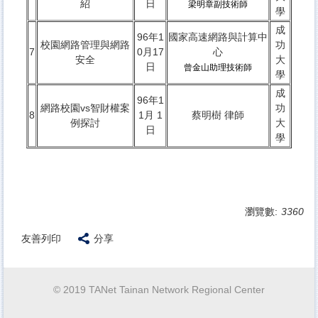
紹
日
梁明章副技術師
學
成
96年1
國家高速網路與計算中
校園網路管理與網路
功
7
0月17
心
安全
大
日
曾金山助理技術師
學
成
96年1
網路校園vs智財權案
功
8
1月 1
蔡明樹 律師
例探討
大
日
學
瀏覽數:
3360
友善列印
分享
© 2019 TANet Tainan Network Regional Center