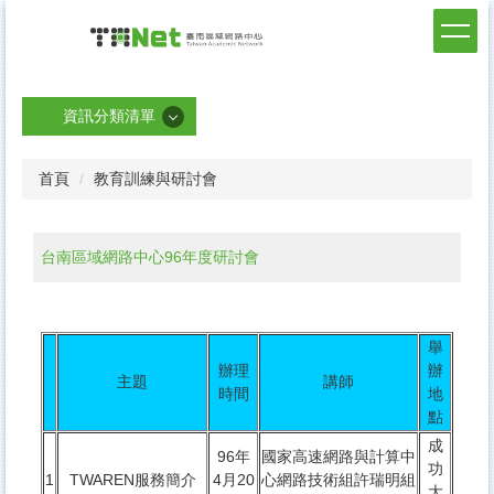
跳
到
臺南區網中心
主
要
內
資訊分類清單
容
區
資訊分類清單
首頁
教育訓練與研討會
最新消息
臺南區網簡介
台南區域網路中心96年度研討會
連線單位
管理會
舉
網路管理
辦理
辦
主題
講師
時間
地
資訊安全
點
網路流量與連通測試
成
96年
國家高速網路與計算中
功
1
TWAREN服務簡介
4月20
心網路技術組許瑞明組
與我們聯絡
大