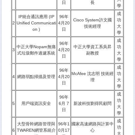
日
長
學
成
IP統合通訊應用 (IP
96年
Cisco System許文國
功
2
Unified Communicati
4月20
技術經理
大
on )
日
學
成
96年
中正大學Nopam無痛
中正大學資工系吳昇
功
3
4月20
式垃圾郵件過濾系統
副教授
大
日
學
成
96年
McAfee 沈志明 技術經
功
4
網路弱點掃描及管理
4月20
理
大
日
學
成
96年
功
5
用戶端資訊安全
6月 7
新波科技劉得民顧問
大
日
學
成
大型骨幹網路管理與
96年1
國家高速網路與計算中
功
6
TWAREN網管系統介
0月17
心
大